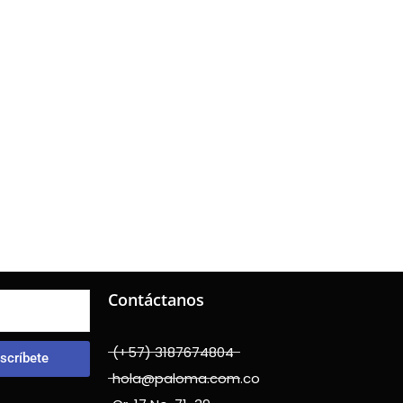
Contáctanos
(+57) 3187674804
scríbete
hola@paloma.com.co