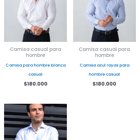
46
L
M
S
XL
Camisa casual para
Camisa casual para
hombre
hombre
Camisa para hombre blanca
Camisa azul rayas para
casual
hombre casual
$
180.000
$
180.000