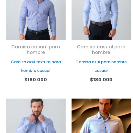
36
37
38
39
40
41
42
43
44
45
Camisa casual para
Camisa casual para
hombre
hombre
Camisa azul textura para
Camisa azul para hombre
hombre casual
casual
$
180.000
$
180.000