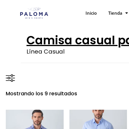
Ordenado
Ir
por
al
los
Inicio
Tienda
últimos
contenido
Camisa casual p
Línea Casual
Mostrando los 9 resultados
Precio:
$130.000
—
$180.000
En oferta