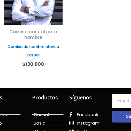
Camisa casual para
hombre
Camisa de hombre blanca
casual
$
130.000
s
Productos
Síguenos
Email
dida
Casual
Facebook
Su
o
Basic
Instagram