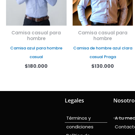
Camisa casual para
Camisa casual para
hombre
hombre
Camisa azul para hombre
Camisa de hombre azul clara
casual
casual Praga
$
180.000
$
130.000
Legales
Nosotro
Términos y
A tu me
condiciones
Contact